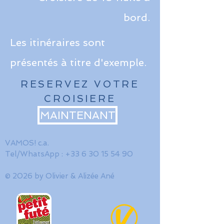
bord.
Les itinéraires sont
présentés à titre d'exemple.
RESERVEZ VOTRE
CROISIERE
MAINTENANT
VAMOS! c.a.
Tel/WhatsApp :
+33 6 30 15 54 90
© 2026 by Olivier & Alizée Ané