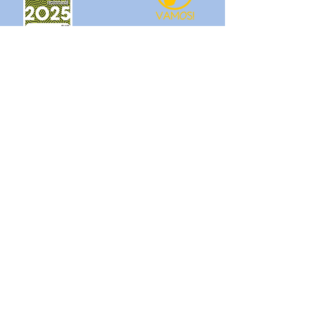
Découvrez les autres options que nous
proposons en cliquant
ICI
car Los
Roques sailing est la branche voile de
l'agence Vamos!