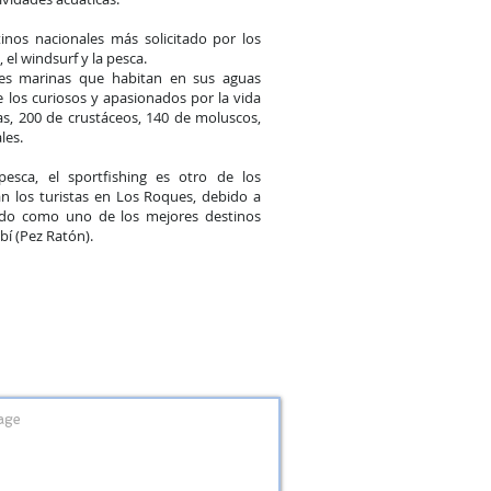
nos nacionales más solicitado por los
 el windsurf y la pesca.
es marinas que habitan en sus aguas
e los curiosos y apasionados por la vida
as, 200 de crustáceos, 140 de moluscos,
les.
esca, el sportfishing es otro de los
an los turistas en Los Roques, debido a
do como uno de los mejores destinos
bí (Pez Ratón).
MAINTENANT