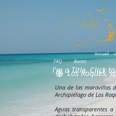
Accueil
FAQ
Buceo
I'm a Title. Click 
Los Roques, s
Una de las maravillas d
Archipiélago de Los Roqu
Aguas transparentes a 