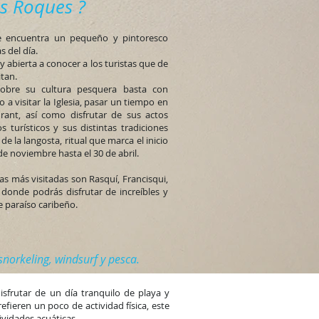
os Roques
?
se encuentra un pequeño y pintoresco
s del día.
 abierta a conocer a los turistas que de
itan.
bre su cultura pesquera basta con
 a visitar la Iglesia, pasar un tiempo en
rant, así como disfrutar de sus actos
s turísticos y sus distintas tradiciones
e la langosta, ritual que marca el inicio
de noviembre hasta el 30 de abril.
as más visitadas son Rasquí, Francisqui,
 donde podrás disfrutar de increíbles y
 paraíso caribeño.
snorkeling, windsurf y pesca.
sfrutar de un día tranquilo de playa y
refieren un poco de actividad física, este
ividades acuáticas.