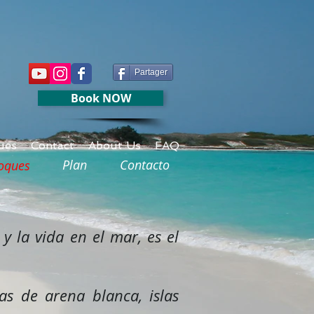
Partager
Book NOW
ues
Contact
About Us
FAQ
Plan
Contacto
oques
 la vida en el mar, es el
as de arena blanca, islas