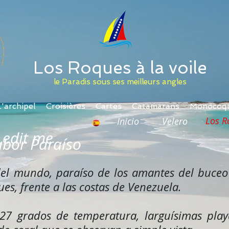
Los Roques à la voile
le Paradis sous ses meilleurs angles
L'archipel
Croisières
Cartes
Catamarans
Monocoq
Los R
Inicio
Velero
to edit me
abor Paraíso
el mundo, paraíso de los amantes del buceo y
es, frente a las costas de Venezuela.
27 grados de temperatura, larguísimas play