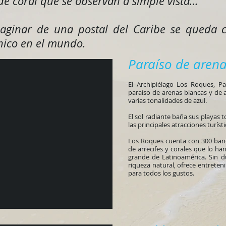
de coral que se observan a simple vista…
ginar de una postal del Caribe se queda co
único en el mundo.
Paraíso de aren
El Archipiélago Los Roques, P
paraíso de arenas blancas y de 
varias tonalidades de azul.
El sol radiante baña sus playas 
las principales atracciones turíst
Los Roques cuenta con 300 banc
de arrecifes y corales que lo h
grande de Latinoamérica. Sin d
riqueza natural, ofrece entreteni
para todos los gustos.