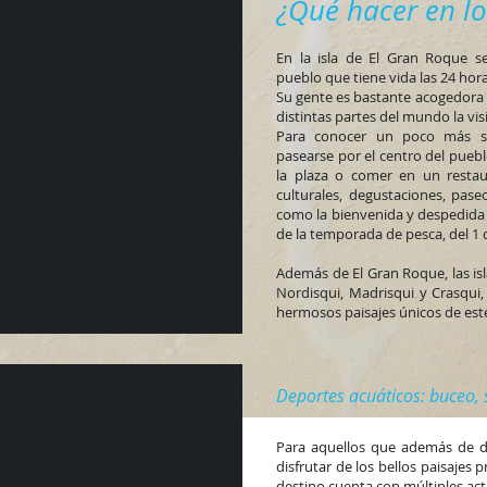
¿Qué hacer
en l
En la isla de El Gran Roque 
pueblo que tiene vida las 24 hora
Su gente es bastante acogedora y
distintas partes del mundo la vis
Para conocer un poco más so
pasearse por el centro del pueblo
la plaza o comer en un restau
culturales, degustaciones, paseo
como la bienvenida y despedida d
de la temporada de pesca, del 1 
Además de El Gran Roque, las isl
Nordisqui, Madrisqui y Crasqui,
hermosos paisajes únicos de este
Deportes acuáticos: buceo, 
Para aquellos que además de di
disfrutar de los bellos paisajes p
destino cuenta con múltiples act